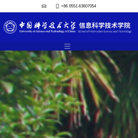
+86 0551-63607054