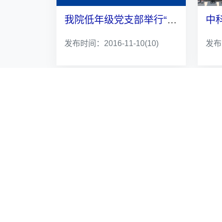
我院低年级党支部举行“学党史、立新志”主题党日活动
发布时间：2016-11-10
(10)
发布时
常用链接
快速访
网站管理
共产党
信息管理系统
安徽先
院长信箱
中科大