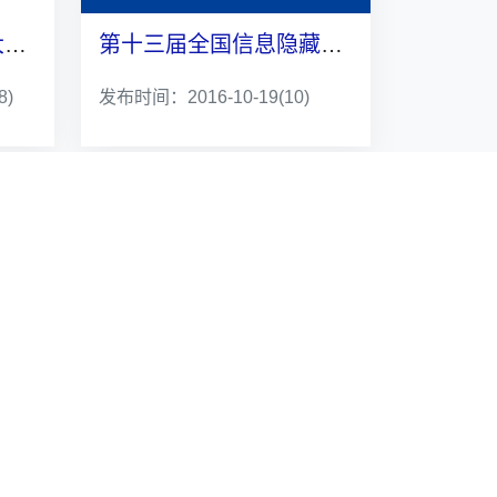
美国佛罗里达大学吴大鹏教授访问我校并做高水平学术讲座
第十三届全国信息隐藏暨多媒体信息安全学术大会召开
8)
发布时间：2016-10-19
(10)
学校网站
学校信息门户登录
年终考核系统登录
采购管理系统