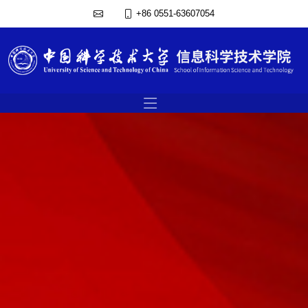
+86 0551-63607054