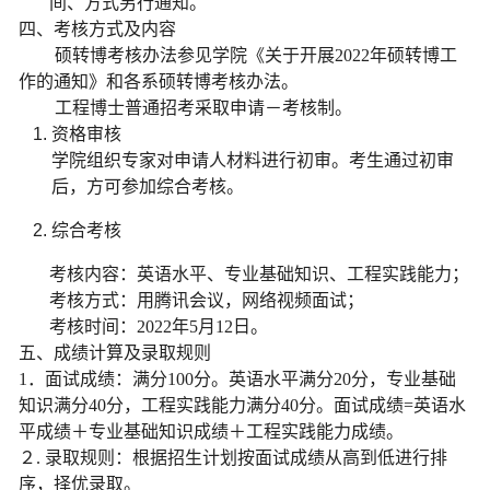
间、方式另行通知。
四、考核方式及内容
硕转博考核办法参见学院《关于开展
2022
年硕转博工
作的通知》和各系硕转博考核办法。
工程博士普通招考采取申请－考核制。
资格审核
学院组织专家对申请人材料进行初审。考生通过初审
后，方可参加综合考核。
综合考核
考核内容：英语水平、专业基础知识、工程实践能力；
考核方式：用腾讯会议，网络视频面试；
考核时间：
2022
年
5
月
12
日。
五、成绩计算及录取规则
1
．面试成绩：满分
100
分。英语水平满分
20
分，专业基础
知识满分
40
分，工程实践能力满分
40
分。面试成绩
=
英语水
平成绩＋专业基础知识成绩＋工程实践能力成绩。
２
.
录取规则：根据招生计划按面试成绩从高到低进行排
序，择优录取。