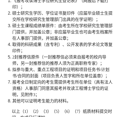
《报考攻读博士学位研究生登记表》（网报后下载打
印）；
硕士研究生学历、学位证书复印件（应届毕业硕士生提
交所在学校研究生管理部门出具的在学证明）；
硕士生课程成绩单原件：由考生所在学校研究生管理部
门提供，并加盖公章；非应届毕业生也可由考生档案所
在人事部门提供，并加盖公章；
取得的科研成果（含专利）、公开发表的学术论文等复
印件；
2
封推荐信原件（一封推荐信必须来自报考的校内导
师，另一封推荐信的推荐人须为正高职称专家）；
拟参与重大、重点工程项目的证明和项目任务书
/
计划
书
/
合同的封面（项目负责人签字和所在单位盖章）；
报考全日制定向的考生需提供考生所在单位（具有法人
资格）人事部门同意其报考并攻读工程博士学位的证
明，见附件
3
；
其他可以证明考生能力的材料。
以上（
1
）（
2
）（
3
）（
5
）（
6
）（
7
）纸质材料提交时