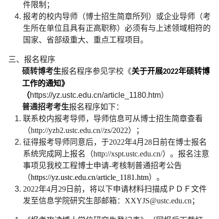
件限制；
报考的校内导师（博士招生简章所列）或企业导师（考
生所在单位且具有正高职称）必须有与上述领域相符的
国家、省部级重大、重点工程项目。
三、报名程序
硕转博考生
报名程序参见
学校《
关于开展
年硕转博
2022
工作的通知》
（
https://yz.ustc.edu.cn/article_1180.htm
）
普通招考考生
报名程序如下：
联系校内报考导师，导师信息可从博士招生简章查看
（
http://yzb2.ustc.edu.cn//zs/2022
）；
征得报考导师同意后，于
2022
年
4
月
28
日前在博士报名
系统完成网上报名（
http://xspt.ustc.edu.cn/
）。报名注意
事项见我校工程博士申请
-
考核制普通招考公告
（
https://yz.ustc.edu.cn/article_1181.htm
）。
2022
年
4
月
29
日前，将以下申请材料扫描成ＰＤＦ文件
发至信息学院研究生部邮箱：
XXYJS@ustc.edu.cn
；