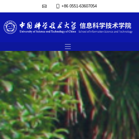
+86 0551-63607054