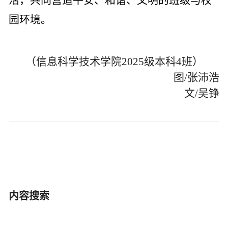
活，共同营造平安、和谐、文明的班级与校
园环境。
（信息科学技术学院
2025
级本科
4
班
）
图
/
张沛浩
文
/
吴铮
内容搜索