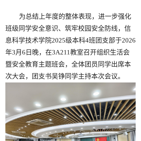
为总结上年度的整体表现，进一步强化
班级同学安全意识、筑牢校园安全防线，信
息科学技术学院
2025
级本科
4
班团支部于
2026
年
3
月
6
日晚
，
在
3A211
教室召开组织生活会
暨安全教育主题班会，全体团员同学出席本
次大会，团支书吴铮同学主持本次会议。