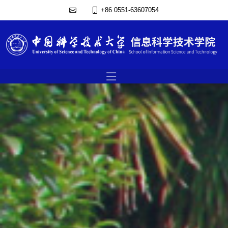
+86 0551-63607054