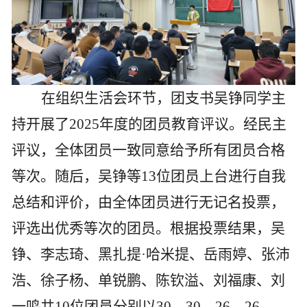
在组织生活会环节，团支书吴铮同学主
持开展了
2025
年度的团员教
育评议。经民主
评议，全体团员一致同意给予所有团员合格
等次。随后，吴铮等
13
位团员上台进行自我
总结和评价，由全体团员进行无记名投票，
评选出优秀等次的团员。根据投票结果，吴
铮、李志琦、黑扎提
·
哈米提、岳雨婷、张沛
浩、徐子杨、单锐鹏、陈钦溢、刘福康、刘
一鸣共
10
位
团员分别以
30
，
30
，
26
，
26
，