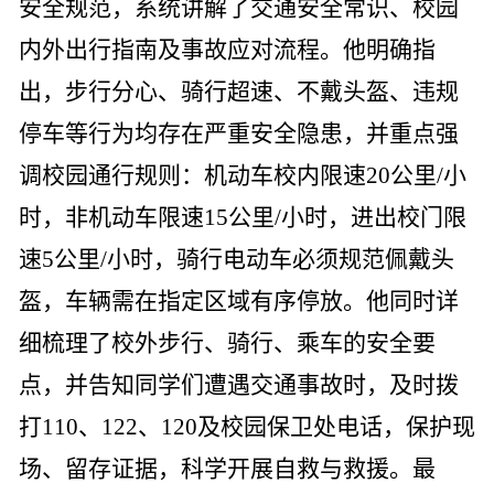
安全规范，系统讲解了交通安全常识、校园
内外出行指南及事故应对流程。他明确指
出，步行分心、骑行超速、不戴头盔、违规
停车等行为均存在严重安全隐患，并重点强
调校园通行规则：机动车校内限速
20
公里
/
小
时，非机动车限速
15
公里
/
小时，进出校门限
速
5
公里
/
小时，骑行电动车必须规范佩戴头
盔，车辆需在指定区域有序停放。他同时详
细梳理了校外步行、骑行、乘车的安全要
点，并告知同学们遭遇交通事故时，及时拨
打
110
、
122
、
120
及校园保卫处电话，保护现
场、留存证据，科学开展自救与救援。最