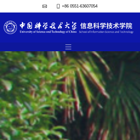
+86 0551-63607054