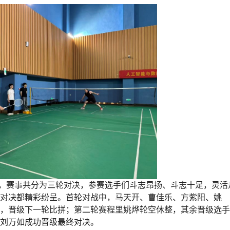
，赛事共分为三轮对决，参赛选手们斗志昂扬、斗志十足，灵活
对决都精彩纷呈。首轮对战中，马天开、曹佳乐、方紫阳、姚
，晋级下一轮比拼；第二轮赛程里姚烨轮空休整，其余晋级选手
刘万如成功晋级最终对决。