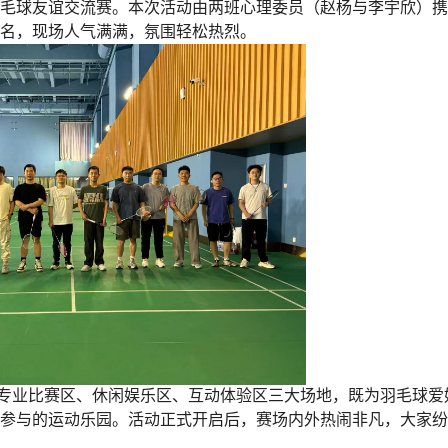
毛球友谊交流赛。本次活动由两班心理委员（赵杨与李宇欣）携
名，现场人气满满，氛围轻松热烈。
专业比赛区、休闲娱乐区、互动体验区三大场地，既为羽毛球爱
参与的运动乐园。活动正式开启后，赛场内外热闹非凡，大家纷