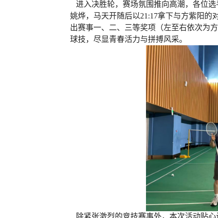
进入决胜轮，赛场氛围推向高潮，各位选
姚烨，马天开随后以
21:17
拿下与方紫阳的
出赛事一、二、三等奖项（左至右依次为方
球技，尽显青春活力与拼搏风采。
除紧张激烈的竞技赛事外，本次活动贴心