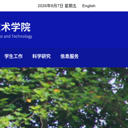
2026年8月7日 星期五
English
学生工作
科学研究
信息服务