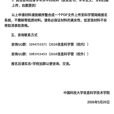
5.
其他证明自身学术水平的材料（获奖证书、学术论文、专利扫描
上传，自愿提供）
以上申请材料请按顺序整合成一个
PDF
文件上传至科学营网络报名
系统，不需邮寄纸质材料。请务必保证材料的真实性，如发现材料不实
将取消录取资格。
五、咨询联系方式
咨询
群：
（
信息科学营（校内））
QQ
1094753371
2026
咨询
群：
（
信息科学营（校外））
QQ
1081915453
2026
报名后请实名
学校加群以便咨询、交流。
+
中国科技大学信息科学技术学院
2026年5月20日