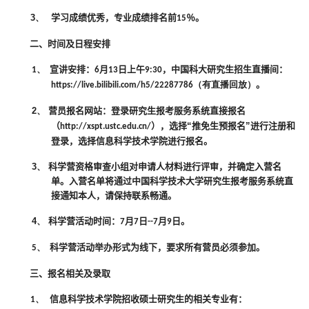
3、
学习成绩优秀，
专业成绩排名前
％。
15
二、时间及日程安排
宣讲安排：
月
日上午
，中国科大研究生招生直播间：
1、
6
13
9:30
。
https://live.bilibili.com/h5/22287786
（有直播回放）
2、
营员报名网站：
登录研究生报考服务系统直接报名
（
），选择“推免生预报名”进行注册和
http://xspt.ustc.edu.cn/
登录，选择信息科学技术学院进行报名
。
3、
科学营资格审查小组对申请人材料进行评审，并确定
入营
名
单。
入营名单将通过中国科学技术大学研究生报考服务系统直
接通知本人，请保持联系畅通。
4、
科学营活动时间：
月
日
月
日。
7
7
--7
9
科学营活动举办形式为线下，要求所有营员必须参加。
5、
三、报名相关及录取
信息科学技术学院招收硕士研究生的相关专业有：
1、