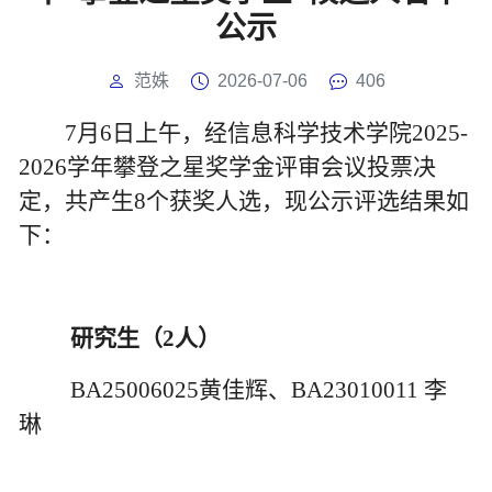
公示
范姝
2026-07-06
406
7
月
6
日上午，经信息科学技术学院
2025-
2026
学年攀登之星奖学金评审会议投票决
定，共产生
8
个获奖人选，现公示评选结果如
下：
研究生（
2
人）
BA25006025
黄佳辉、
BA23010011
李
琳