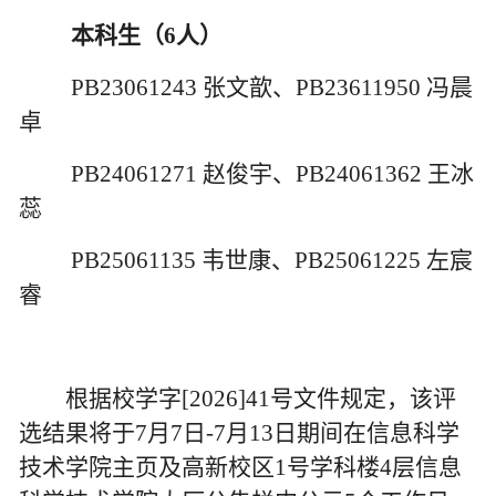
本科生（
6
人）
PB23061243
张文歆、
PB23611950
冯晨
卓
PB24061271
赵俊宇、
PB24061362
王冰
蕊
PB25061135
韦世康、
PB25061225
左宸
睿
根据校学字
[2026]41
号文件规定，该评
选结果将于
7
月
7
日
-7
月
13
日期间在信息科学
技术学院主页及高新校区
1
号学科楼
4
层信息